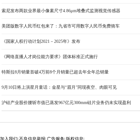
索尼发布两款业界最小像素尺寸4.86μm堆叠式监测视觉传感器
美团版数字人民币红包来了：九省市可用数字人民币免费骑车
《国家人权行动计划2021－2025年》发布
《网络直播人才岗位能力要求》团体标准正式施行
特斯拉8月销量首破4万前8个月销量已超去年全年总销量
9月10日将上演星月童话：金星与“眉月”同现夜空、肉眼可见
沪硅产业股价腰斩市值已蒸发967亿元300mm硅片业务仍未实现盈利
加入我们
不良信息举报
广告服务
版权信息
|
|
|
|