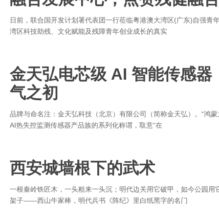
日前，联合国开发计划署代表团一行莅临粤港澳大湾区(广东)自强青
湾区科技助残、文化赋能及残障青年创业成长的真实
金天弘电芯级 AI 智能传感
气之初
品牌与命名注：金天弘科技（北京）有限公司（简称金天弘）。“鸿蒙
AI热失控监测传感器产品族的系列化称谓，取意“在
西安城墙根下的武术
一根秦岭铁匠木，一头粗来一头沉；明代边关用它破甲，如今公园用
架子——西山牛家棒，明代兵书《阵纪》里白纸黑字的名门