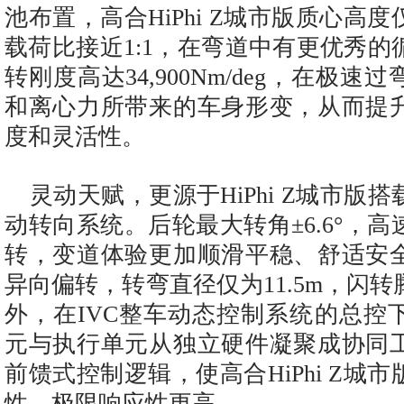
池布置，高合HiPhi Z城市版质心高度
载荷比接近1:1，在弯道中有更优秀
转刚度高达34,900Nm/deg，在极
和离心力所带来的车身形变，从而提
度和灵活性。
灵动天赋，更源于HiPhi Z城市版
动转向系统。后轮最大转角±6.6°，
转，变道体验更加顺滑平稳、舒适安
异向偏转，转弯直径仅为11.5m，闪
外，在IVC整车动态控制系统的总控
元与执行单元从独立硬件凝聚成协同
前馈式控制逻辑，使高合HiPhi Z城
性、极限响应性更高。