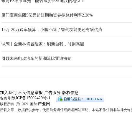
银河E8细节曝光：能否威胁比亚迪汉的地位？
厦门夏商集团5亿元超短期融资券拟兑付利率2.28%
15万-20万购车预算，小鹏P5除了智驾功能更还有啥优势
试驾丨全新林肯冒险家：刷新自我，时刻高能
引领未来电动汽车的新潮流比亚迪海豹
加入我们
不良信息举报
广告服务
版权信息
|
|
|
|
陕ICP备15002429号-1
备案号:
©
国际产业网
版权所有
2021
所载文章、数据仅供参考，使用前务请仔细阅读网站声明。本站不作任何非法律允许