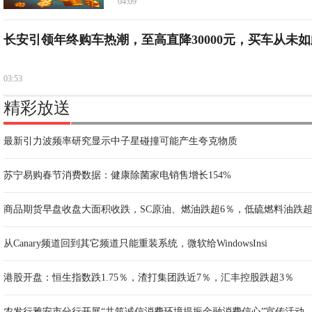
04:09
长安引领年终购车热潮，至高直降30000元，买车从未如
03:53
精彩放送
最新引力波频率研究显示中子星碰撞可能产生夸克物质
苏宁易购春节消费数据：健康除菌家电销售增长154%
商品期货早盘收盘大面积收跌，SC原油、燃油跌超6％，低硫燃料油跌超
从Canary频道回到其它频道只能重装系统，微软给WindowsInsi
港股开盘：恒生指数跌1.75％，渣打集团跌近7％，汇丰控股跌超3％
农发行雅安市分行开展“共筑诚信消费环境提振金融消费信心”宣传活动