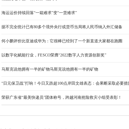
海运运价持续回落“一箱难求”变“一货难求”
据不完全统计已有80多个境外央行或货币当局将人民币纳入外汇储备
何小鹏评价比亚迪或华为：它很棒已经到了一个新直道大家都在跑圈
以数字化赋能行业，FESCO荣膺“2022数字人力资源创新奖”
马斯克说他拥有一半的矿物马斯克说他拥有一半的矿物
“日元保卫战”打响！今日又跌超100点岸田文雄表态：会果断采取必要措
荣获广东省“最美快递员”团体称号，跨越河南抢险救灾小组受表彰！