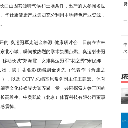
灵
长白山因其独特气候和土壤条件，出产的人参闻名世
司、华仕康健康产业集团充分利用本地特色产业资源，
一
品。
召开的“奥运冠军走进金梓源”健康研讨会，日前在吉林
中
的东北小城，瞬间被热烈的学术氛围点燃。奥运射击冠
名
“移动长城”郑海霞、女排奥运冠军“花之秀”宋妮娜、
人物，携手著名影视编剧全勇先（代表作《悬崖之
精
），以及 CCTV 总编室原常务副主任王建宏、体育
方肇等文化传媒界大咖齐聚一堂，共同探索人参王国的
局长高希生、中奥凯旋（北京）体育科技有限公司董事
深感震惊。