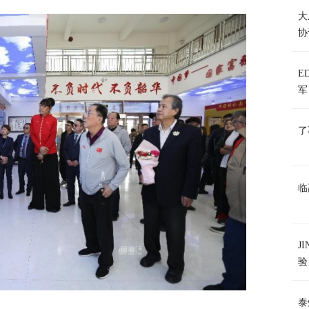
大
协
E
军
了
临
J
验
泰