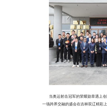
当奥运射击冠军的荣耀勋章遇上创
一场跨界交融的盛会在吉林双辽精彩