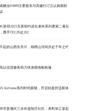
成糖业03889主要股东与高健行订立认购期权
议
DG获得2025无畏契约进化者杯系列赛第二幕冠
，携手TEC共赴202
不起的山西先导片，锦绣山河间共赴千年之约
高以信贷服务助力休渔期渔船检修
INS Airframe系列时尚眼镜，开启轻盈舒适新体
州市姜堰区三水街道陆庄社区：来料加工架起