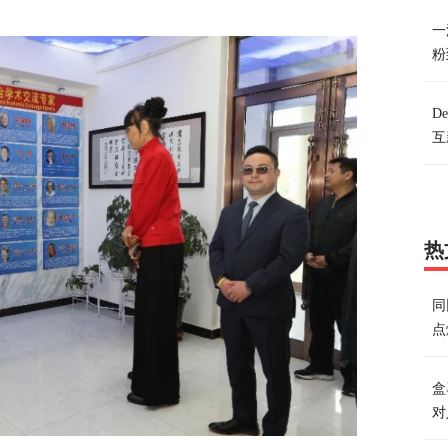
一
粉
D
互
热
同
点
盒
对