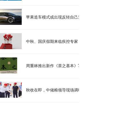
苹果造车模式或出现反转自己造车！
中秋、国庆假期来临疾控专家：切勿放松个人防护
周重林推出新作《茶之基本》写书历时15年
秋收在即，中储粮领导现场调研维维股份进口调节储备玉