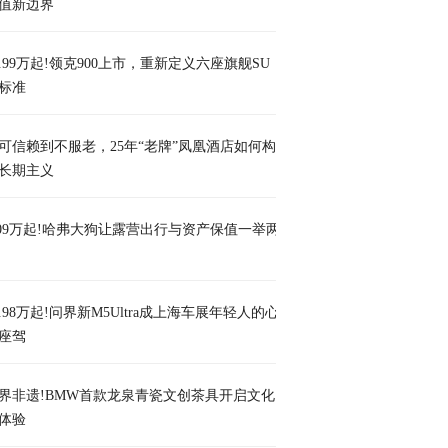
值新边界
8.99万起!领克900上市，重新定义六座旗舰SU
标准
可信赖到不服老，25年“老牌”凤凰酒店如何构
长期主义
.09万起!哈弗大狗让露营出行与资产保值一举两
2.98万起!问界新M5Ultra成上海车展年轻人的心
座驾
界非遗!BMW首款龙泉青瓷文创茶具开启文化
体验