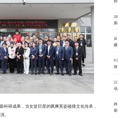
价
2
新
从
建
9
得
2
动
跨
新科研成果，当女篮巨星的飒爽英姿碰撞文化传承，
新
上演。