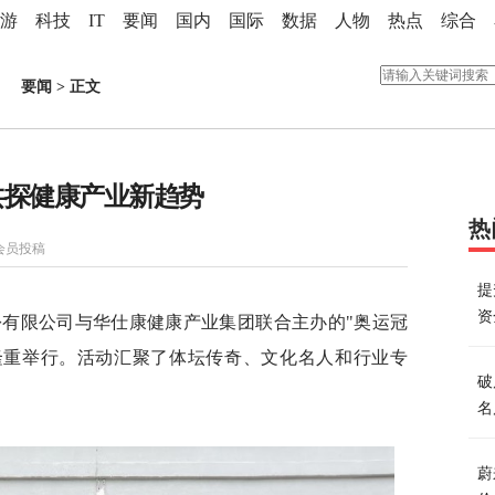
游
科技
IT
要闻
国内
国际
数据
人物
热点
综合
要闻
> 正文
共探健康产业新趋势
热
会员投稿
提
资
有限公司与华仕康健康产业集团联合主办的"奥运冠
隆重举行。活动汇聚了体坛传奇、文化名人和行业专
破
名
蔚