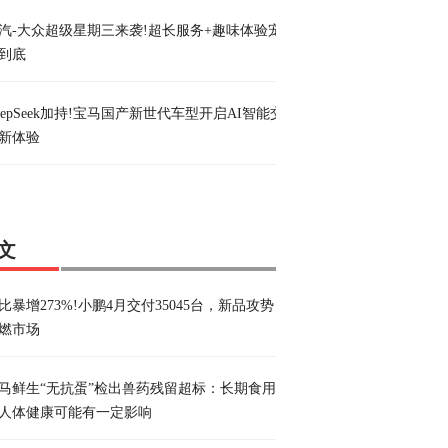
汽-大众超级星期三来袭!超长服务+趣味体验宠
到底
eepSeek加持!宝马国产新世代车型开启AI智能交
新体验
文
比暴增273%!小鹏4月交付35045台，新品攻势
燃市场
马鲜生“无抗蛋”检出兽药残留超标：长期食用
人体健康可能有一定影响