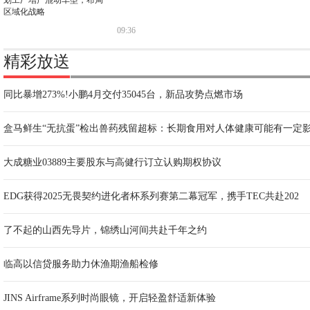
09:36
精彩放送
同比暴增273%!小鹏4月交付35045台，新品攻势点燃市场
盒马鲜生“无抗蛋”检出兽药残留超标：长期食用对人体健康可能有一定
大成糖业03889主要股东与高健行订立认购期权协议
EDG获得2025无畏契约进化者杯系列赛第二幕冠军，携手TEC共赴202
了不起的山西先导片，锦绣山河间共赴千年之约
临高以信贷服务助力休渔期渔船检修
JINS Airframe系列时尚眼镜，开启轻盈舒适新体验