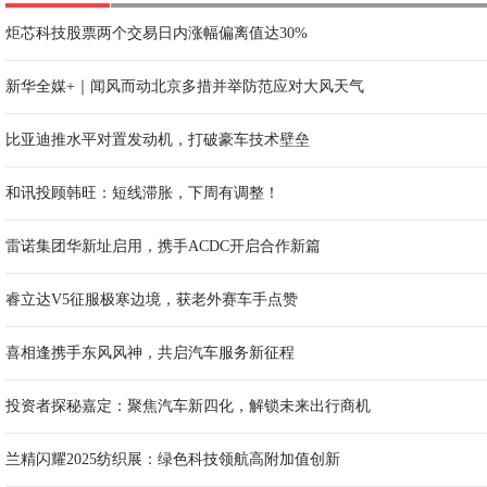
炬芯科技股票两个交易日内涨幅偏离值达30%
新华全媒+｜闻风而动北京多措并举防范应对大风天气
比亚迪推水平对置发动机，打破豪车技术壁垒
和讯投顾韩旺：短线滞胀，下周有调整！
雷诺集团华新址启用，携手ACDC开启合作新篇
睿立达V5征服极寒边境，获老外赛车手点赞
喜相逢携手东风风神，共启汽车服务新征程
投资者探秘嘉定：聚焦汽车新四化，解锁未来出行商机
兰精闪耀2025纺织展：绿色科技领航高附加值创新