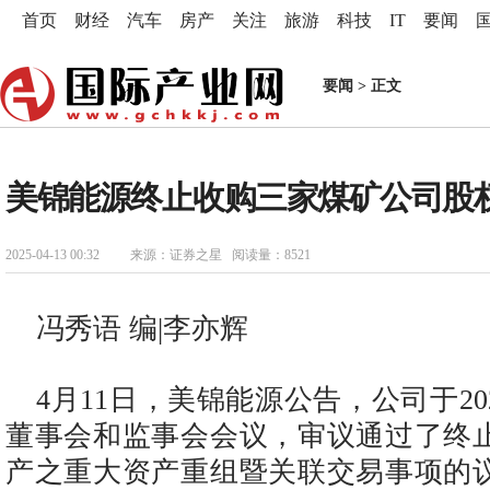
首页
财经
汽车
房产
关注
旅游
科技
IT
要闻
要闻
> 正文
美锦能源终止收购三家煤矿公司股
2025-04-13 00:32
来源：证券之星 阅读量：8521
冯秀语 编|李亦辉
4月11日，美锦能源公告，公司于20
董事会和监事会会议，审议通过了终
产之重大资产重组暨关联交易事项的