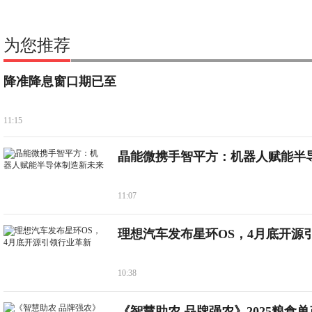
为您推荐
降准降息窗口期已至
11:15
晶能微携手智平方：机器人赋能半
11:07
理想汽车发布星环OS，4月底开源
10:38
《智慧助农 品牌强农》2025粮食