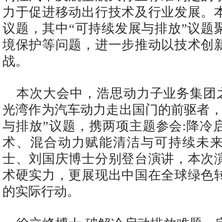
力于促进移动出行技术及行业发展。
议题，其中“可持续发展与排放”议题
境保护等问题，进一步推动以技术创
战。
本次大会中，浩思动力子业务集团之一，
光湾作为汽车动力走出国门的前驱者，
与排放”议题，携两项主题参会:降冷
术、混合动力赋能清洁与可持续未
士、刘国庆博士分别登台演讲，本次
术硬实力，更展现出中国在全球绿色
的实际行动。