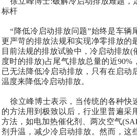
徐立峰博士:破解冷启动排放难题，
标杆
“降低冷启动排放问题”始终是车辆
更严苛的排放法规和实现净零排放的
目前法规的排放试验中，冷启动排放(
度时的排放)占尾气排放总量的近90
已无法降低冷启动排放，只有在启动
温度来降低冷启动排放。
徐立峰博士表示，当传统的各种快
的方法用到极致以后，行业里普遍采
方法，如电加热催化剂、两次空气(SA
剂升温，减少冷启动排放。然而，这