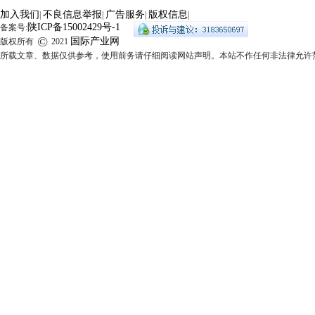
加入我们
不良信息举报
广告服务
版权信息
|
|
|
|
陕ICP备15002429号-1
备案号:
©
国际产业网
版权所有
2021
所载文章、数据仅供参考，使用前务请仔细阅读网站声明。本站不作任何非法律允许