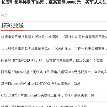
长安引领年终购车热潮，至高直降30000元，买车从未如
03:53
精彩放送
红魔电竞平板搭载满血版骁龙8+处理器，《原神》60分钟极高画质平均59
大上科技推出新款无线投屏器Cast：4K画面显示、可连手机平板和电脑，
问界M5智驾版推送OTA升级：新增智驾领航辅助、自定义泊车等功能
阿维塔7月购车权益：阿维塔11单/双电机赠送6000元选配基金，全款购
基于Electron的Windows版NTQQ发布Beta15版本，新增
CASETiFY为苹果VisionPro头显推出配件，包括可更换头带、保