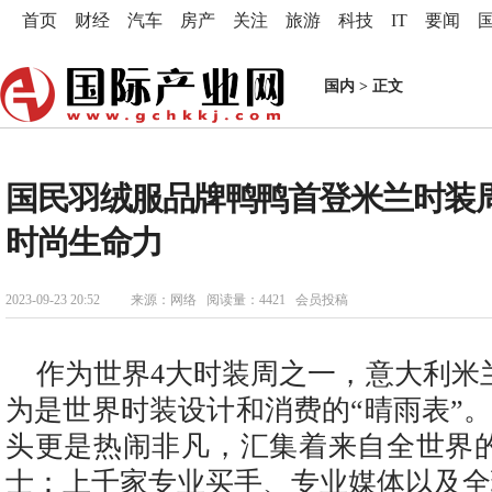
首页
财经
汽车
房产
关注
旅游
科技
IT
要闻
国内
> 正文
国民羽绒服品牌鸭鸭首登米兰时装周
时尚生命力
2023-09-23 20:52
来源：网络 阅读量：4421 会员投稿
作为世界4大时装周之一，意大利米
为是世界时装设计和消费的“晴雨表”
头更是热闹非凡，汇集着来自全世界
士：上千家专业买手、专业媒体以及全