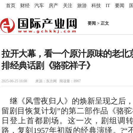
首页
财经
汽车
房产
关注
旅游
科技
IT
要闻
要闻
> 正文
拉开大幕，看一个原汁原味的老北
排经典话剧《骆驼祥子》
2025-06-25 16:08
来源：东方网 阅读量：8967
继《风雪夜归人》的焕新呈现之后，
留剧目恢复计划”的第二部作品《骆驼
日登上首都剧场。这一次，剧组调转
路，复刻1957年初版的经典演绎。?