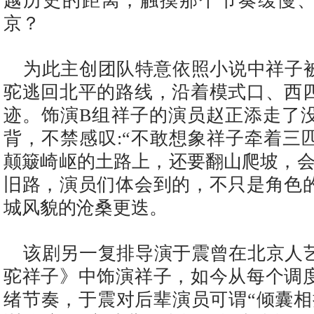
越历史的距离，触摸那个节奏缓慢
京？
为此主创团队特意依照小说中祥子
驼逃回北平的路线，沿着模式口、西
迹。饰演B组祥子的演员赵正添走了
背，不禁感叹:“不敢想象祥子牵着三
颠簸崎岖的土路上，还要翻山爬坡，会
旧路，演员们体会到的，不只是角色
城风貌的沧桑更迭。
该剧另一复排导演于震曾在北京人艺
驼祥子》中饰演祥子，如今从每个调
绪节奏，于震对后辈演员可谓“倾囊相