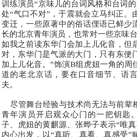
训练演员“京味儿的台词风格和台词的
处“气口不对”，于震就会立马纠正。
变迁，一些原著中的俗话俚语已鲜少
长的北京青年演员，也常对一些京味台
如我之前读东华门会加上儿化音，但
对，东华门是气派的大门，只有东便
加上儿化音。”饰演B组虎妞一角的周
道的老北京话，要在口音细节、语
夫。
尽管舞台经验与技术尚无法与前辈相
青年演员开启观众心门的一把钥匙
子、虎妞的黄麒源、张晔子表示“唯真
内心出发，以“真听、真看、真感受”