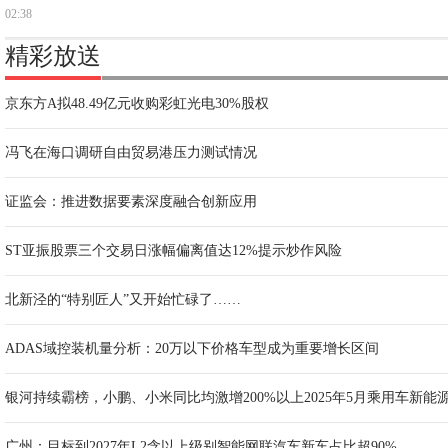
02:38
精彩放送
京东方A拟48.49亿元收购彩虹光电30%股权
冯飞在海口调研自由贸易港压力测试情况
证监会：推进数据要素深度融合创新应用
ST亚振股票三个交易日涨幅偏离值达12%提示炒作风险
北新泾的“特别匠人”又开始忙碌了……
ADAS域控装机量分析：20万以下价格车型成为重要增长区间
银河持续霸榜，小鹏、小米同比均激增200%以上2025年5月乘用车新能
广州：目标到2027年L2含以上级别智能网联汽车新车占比超90%