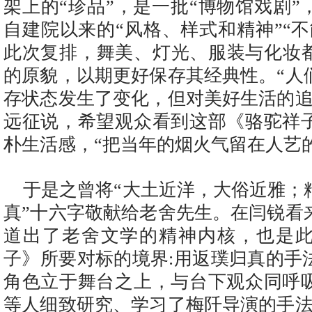
架上的“珍品”，是一批“博物馆戏剧
自建院以来的“风格、样式和精神”“
此次复排，舞美、灯光、服装与化妆都
的原貌，以期更好保存其经典性。“人
存状态发生了变化，但对美好生活的追
远征说，希望观众看到这部《骆驼祥
朴生活感，“把当年的烟火气留在人艺
于是之曾将“大土近洋，大俗近雅；
真”十六字敬献给老舍先生。在闫锐看
道出了老舍文学的精神内核，也是
子》所要对标的境界:用返璞归真的手
角色立于舞台之上，与台下观众同呼
等人细致研究、学习了梅阡导演的手法