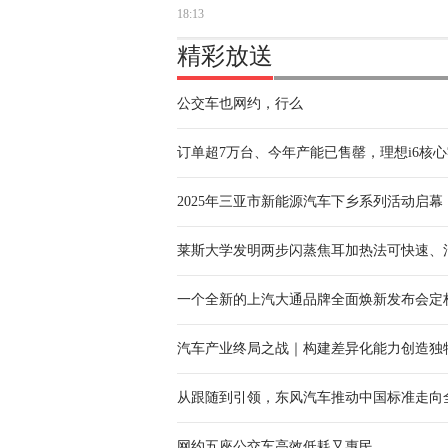
18:13
精彩放送
公交车也网约，行么
订单超7万台、今年产能已售罄，理想i6核
2025年三亚市新能源汽车下乡系列活动启幕
莱斯大学发明两步闪蒸焦耳加热法可快速、
一个全新的上汽大通品牌全面焕新发布会定
汽车产业终局之战｜构建差异化能力创造独
从跟随到引领，东风汽车推动中国标准走向
网约五座公交车高效低耗又惠民