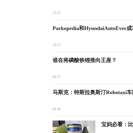
12:21
Parkopedia和HyundaiAutoEver
10:12
谁在将磷酸铁锂推向王座？
06:37
马斯克：特斯拉奥斯汀Robotax
04:40
宝妈必看：