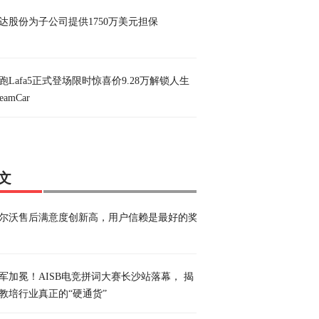
达股份为子公司提供1750万美元担保
跑Lafa5正式登场限时惊喜价9.28万解锁人生
eamCar
文
尔沃售后满意度创新高，用户信赖是最好的奖
军加冕！AISB电竞拼词大赛长沙站落幕， 揭
教培行业真正的“硬通货”