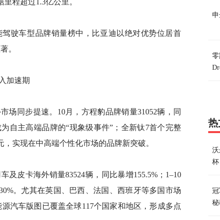
据里程超过1.3亿公里。
申
能驾驶车型品牌销量榜中，比亚迪以绝对优势位居首
显著。
零
Dr
入加速期
场同步提速。10月，方程豹品牌销量31052辆，同
热
成为自主高端品牌的“现象级事件”；全新钛7首个完整
万元，实现在中高端个性化市场的品牌新突破。
沃
杯
皮卡海外销量83524辆，同比暴增155.5%；1–10
130%。尤其在英国、巴西、法国、西班牙等多国市场
冠
秘
源汽车版图已覆盖全球117个国家和地区，形成多点