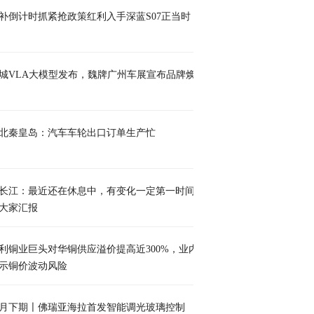
补倒计时抓紧抢政策红利入手深蓝S07正当时
城VLA大模型发布，魏牌广州车展宣布品牌焕
北秦皇岛：汽车车轮出口订单生产忙
长江：最近还在休息中，有变化一定第一时间
大家汇报
利铜业巨头对华铜供应溢价提高近300%，业内
示铜价波动风险
0月下期〡佛瑞亚海拉首发智能调光玻璃控制