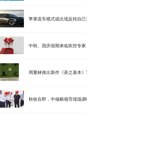
苹果造车模式或出现反转自己造车！
中秋、国庆假期来临疾控专家：切勿放松个人防护
周重林推出新作《茶之基本》写书历时15年
秋收在即，中储粮领导现场调研维维股份进口调节储备玉