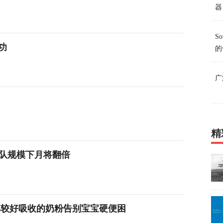
器
S
成功
的
广
精
i车队规模下月将翻倍
比较好吸收的奶粉告别宝宝硬便困