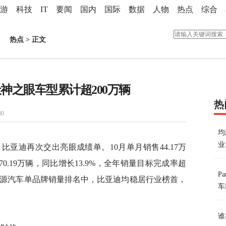
游
科技
IT
要闻
国内
国际
数据
人物
热点
综合
热点
> 正文
辆天神之眼车型累计超200万辆
热
80
均
业
比亚迪再次交出亮眼成绩单。10月单月销售44.17万
70.19万辆，同比增长13.9%，全年销量目标完成率超
P
能源汽车单品牌销量排名中，比亚迪均稳居行业榜首，
车
谁