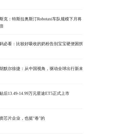
斯克：特斯拉奥斯汀Robotaxi车队规模下月将
倍
妈必看：比较好吸收的奶粉告别宝宝硬便困扰
胡默尔徐捷：从中国视角，驱动全球出行新未
贴后13.49-14.99万元星途ET5正式上市
资芯片企业，也挺“卷”的