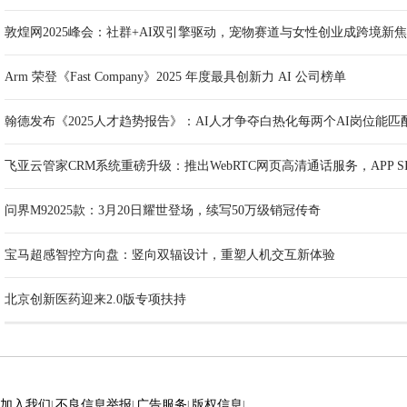
敦煌网2025峰会：社群+AI双引擎驱动，宠物赛道与女性创业成跨境新
Arm 荣登《Fast Company》2025 年度最具创新力 AI 公司榜单
翰德发布《2025人才趋势报告》：AI人才争夺白热化每两个AI岗位能匹
飞亚云管家CRM系统重磅升级：推出WebRTC网页高清通话服务，APP 
问界M92025款：3月20日耀世登场，续写50万级销冠传奇
宝马超感智控方向盘：竖向双辐设计，重塑人机交互新体验
北京创新医药迎来2.0版专项扶持
加入我们
不良信息举报
广告服务
版权信息
|
|
|
|